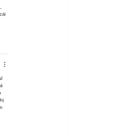
, 
cái 
ứ 
á 
 
hị 
n 