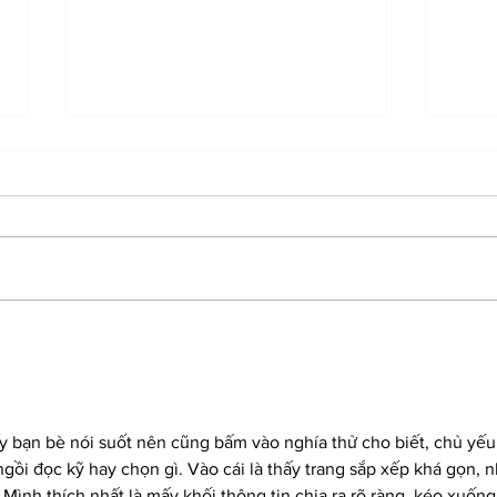
Meet the creator of SewUseful
Have 
Studios
your 
y bạn bè nói suốt nên cũng bấm vào nghía thử cho biết, chủ yếu
gồi đọc kỹ hay chọn gì. Vào cái là thấy trang sắp xếp khá gọn, n
 Mình thích nhất là mấy khối thông tin chia ra rõ ràng, kéo xuống