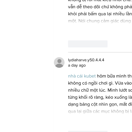
vẫn dễ theo dõi chứ không phải
khỏi phải bấm qua lại nhiều l
một. Nói chung cảm giác dùng 
Like
Reply
lydiaharve.y50.4.4.4
a day ago
nhà cái kubet
 hôm bữa mình th
không có ngồi chơi gì. Vừa vào
nhiều chữ một lúc. Mình lướt s
từng khối rõ ràng, kéo xuống là
dạng bảng cột nhìn gọn, mắt đ
qua lại giữa các mục không bị l