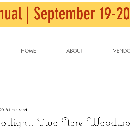
nual | September 19-20
HOME
ABOUT
VENDO
 2018
1 min read
potlight: Two Acre Woodwo