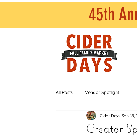
45th An
All Posts
Vendor Spotlight
Cider Days
Sep 18,
Creator S