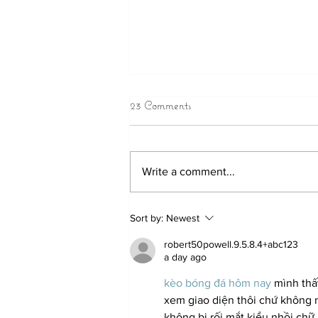
23 Comments
Write a comment...
Cider Days is Back in 2021
Sort by:
Newest
robert50powell.9.5.8.4+abc123
a day ago
kèo bóng đá hôm nay
 mình thấ
xem giao diện thôi chứ không n
không bị rối mắt kiểu nhồi chữ.