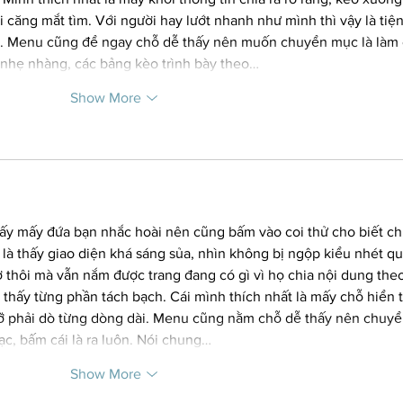
 căng mắt tìm. Với người hay lướt nhanh như mình thì vậy là tiện
ần. Menu cũng để ngay chỗ dễ thấy nên muốn chuyển mục là làm 
nhẹ nhàng, các bảng kèo trình bày theo…
Show More
ấy mấy đứa bạn nhắc hoài nên cũng bấm vào coi thử cho biết ch
 là thấy giao diện khá sáng sủa, nhìn không bị ngộp kiểu nhét qu
ơ thôi mà vẫn nắm được trang đang có gì vì họ chia nội dung theo
 thấy từng phần tách bạch. Cái mình thích nhất là mấy chỗ hiển t
ỡ phải dò từng dòng dài. Menu cũng nằm chỗ dễ thấy nên chuyể
ạc, bấm cái là ra luôn. Nói chung…
Show More