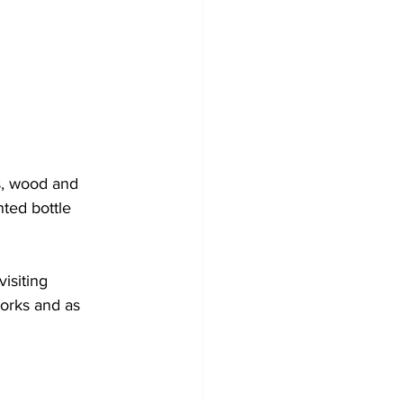
s, wood and 
ted bottle 
isiting 
orks and as 