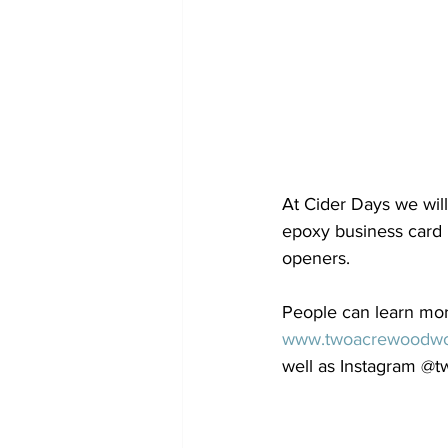
At Cider Days we wil
epoxy business card 
openers.
People can learn mor
www.twoacrewoodwo
well as Instagram @